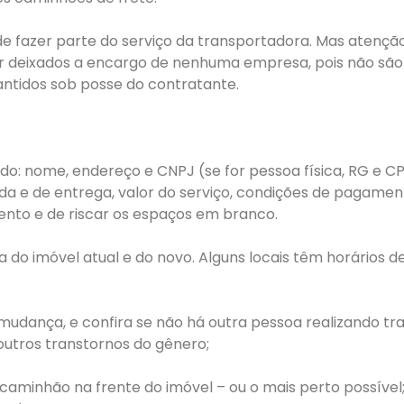
azer parte do serviço da transportadora. Mas atenção:
r deixados a encargo de nenhuma empresa, pois não são
tidos sob posse do contratante.
ando: nome, endereço e CNPJ (se for pessoa física, RG e 
rada e de entrega, valor do serviço, condições de pagame
nto e de riscar os espaços em branco.
o imóvel atual e do novo. Alguns locais têm horários del
a mudança, e confira se não há outra pessoa realizando t
utros transtornos do gênero;
caminhão na frente do imóvel – ou o mais perto possíve