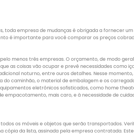
os, toda empresa de mudanças é obrigada a fornecer um
ento é importante para você comparar os preços cobra
lo menos três empresas. O orçamento, de modo geral, é f
ço que as coisas vão ocupar e prevê necessidades como i
adicional noturno, entre ouros detalhes. Nesse momento, 
ria do caminhão, o material de embalagem e os carregado
equipamentos eletrônicos sofisticados, como home theater
 de empacotamento, mais caro, e à necessidade de cuidad
e todos os móveis e objetos que serão transportados. Ve
 cópia da lista, assinada pela empresa contratada. Este