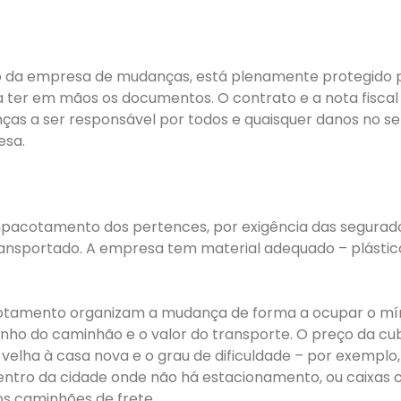
o da empresa de mudanças, está plenamente protegido 
a ter em mãos os documentos. O contrato e a nota fiscal
s a ser responsável por todos e quaisquer danos no servi
esa.
pacotamento dos pertences, por exigência das seguradora
transportado. A empresa tem material adequado – plástico
otamento organizam a mudança de forma a ocupar o míni
anho do caminhão e o valor do transporte. O preço da c
a velha à casa nova e o grau de dificuldade – por exemp
ntro da cidade onde não há estacionamento, ou caixas co
s caminhões de frete.