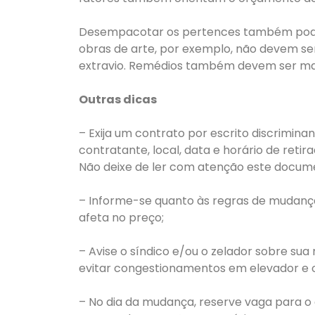
Desempacotar os pertences também pode f
obras de arte, por exemplo, não devem se
extravio. Remédios também devem ser man
Outras dicas
– Exija um contrato por escrito discrimin
contratante, local, data e horário de reti
Não deixe de ler com atenção este docume
– Informe-se quanto às regras de mudança d
afeta no preço;
– Avise o síndico e/ou o zelador sobre su
evitar congestionamentos em elevador e o
– No dia da mudança, reserve vaga para o 