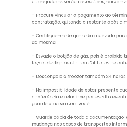
carregadores serão necessários, encarece
– Procure vincular o pagamento ao término d
contratação, quitando o restante após a 
– Certifique-se de que o dia marcado para
da mesma.
– Esvazie o botijão de gás, pois é proibido
faça o desligamento com 24 horas de ant
– Descongele o freezer também 24 horas a
– Na impossibilidade de estar presente q
conferência e relacione por escrito eventu
guarde uma via com você;
– Guarde cópia de toda a documentação; ex
mudança nos casos de transportes intermun