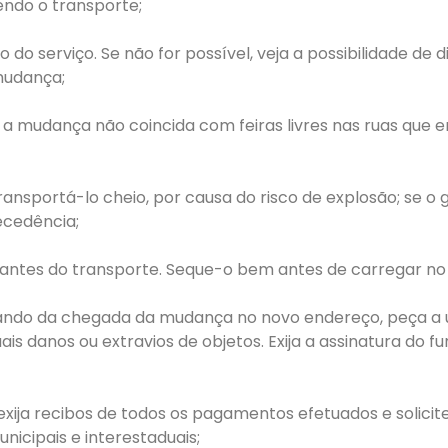
ndo o transporte;
o serviço. Se não for possível, veja a possibilidade de d
mudança;
 a mudança não coincida com feiras livres nas ruas que 
 transportá-lo cheio, por causa do risco de explosão; se o
ecedência;
ntes do transporte. Seque-o bem antes de carregar no 
uando da chegada da mudança no novo endereço, peça a 
ais danos ou extravios de objetos. Exija a assinatura d
ija recibos de todos os pagamentos efetuados e solicite,
icipais e interestaduais;